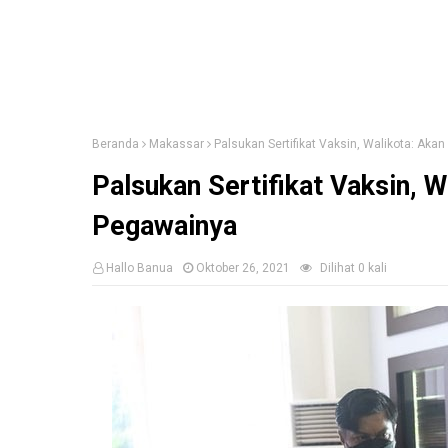
Beranda
Makassar
Palsukan Sertifikat Vaksin, Walikota: Ak
Palsukan Sertifikat Vaksin, 
Pegawainya
Hallo Banua
Oktober 26, 2021
Dilihat
0
kali